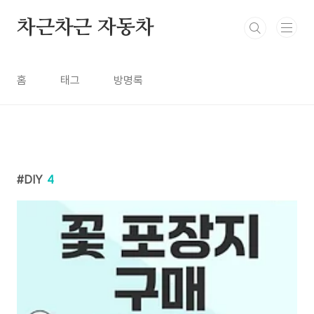
본문 바로가기
차근차근 자동차
홈
태그
방명록
DIY
4