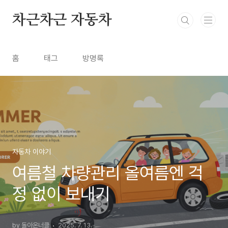
본문 바로가기
차근차근 자동차
홈
태그
방명록
자동차 이야기
여름철 차량관리 올여름엔 걱
정 없이 보내기
by 돌아온너클
2025. 7. 13.