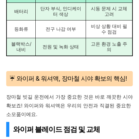
단자 부식, 인디케이
시동 문제 시 교체
배터리
터 색상
고려
비상 상황 대비 필
등화류
전구 나감 여부
수 점검
블랙박스/
고온 환경 노출 주
전원 및 녹화 상태
내비
의
☔️ 와이퍼 & 워셔액, 장마철 시야 확보의 핵심!
장마철 빗길 운전에서 가장 중요한 것은 바로 깨끗한 시야
확보죠! 와이퍼와 워셔액은 우리의 안전과 직결된 중요한
소모품이에요.
와이퍼 블레이드 점검 및 교체