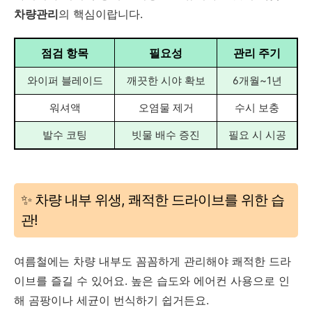
차량관리
의 핵심이랍니다.
점검 항목
필요성
관리 주기
와이퍼 블레이드
깨끗한 시야 확보
6개월~1년
워셔액
오염물 제거
수시 보충
발수 코팅
빗물 배수 증진
필요 시 시공
✨ 차량 내부 위생, 쾌적한 드라이브를 위한 습
관!
여름철에는 차량 내부도 꼼꼼하게 관리해야 쾌적한 드라
이브를 즐길 수 있어요. 높은 습도와 에어컨 사용으로 인
해 곰팡이나 세균이 번식하기 쉽거든요.